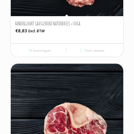
RUNDERGEHAKT GRASGEVOERD NATUURVLEES ±500GR
€
8,83
Excl. BTW
toevoegen
Toon details