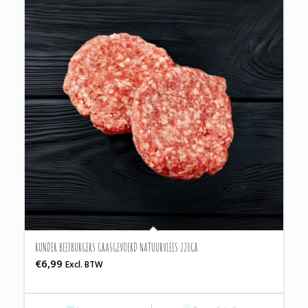
RUNDER BEEFBURGERS GRASGEVOERD NATUURVLEES 220GR
€
6,99
Excl. BTW