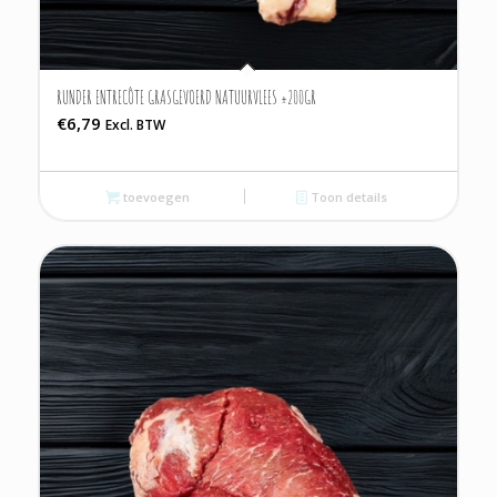
RUNDER ENTRECÔTE GRASGEVOERD NATUURVLEES ±200GR
€
6,79
Excl. BTW
toevoegen
Toon details