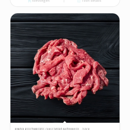
toevoegen
Toon details
RUNDER BIEFSTUKREEPJES GRASGEVOERD NATUURVLEES ±350GR