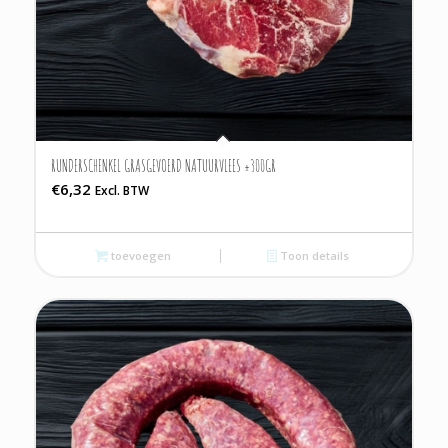
RUNDERSCHENKEL GRASGEVOERD NATUURVLEES ±300GR
€
6,32
Excl. BTW
toevoegen
Toon details