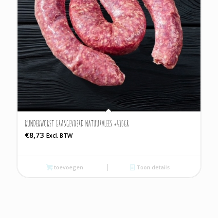
RUNDERWORST GRASGEVOERD NATUURVLEES ±410GR
€
8,73
Excl. BTW
toevoegen
Toon details