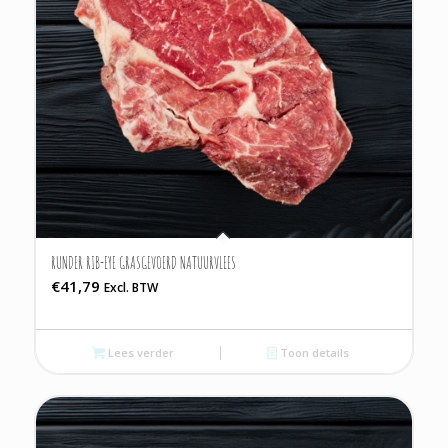
RUNDER RIB-EYE GRASGEVOERD NATUURVLEES
€
41,79
Excl. BTW
Lees verder
Toon details