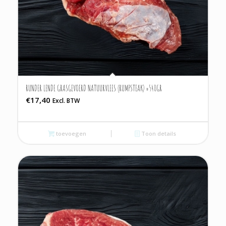
RUNDER LENDE GRASGEVOERD NATUURVLEES (RUMPSTEAK) ±540GR
€
17,40
Excl. BTW
toevoegen
Toon details