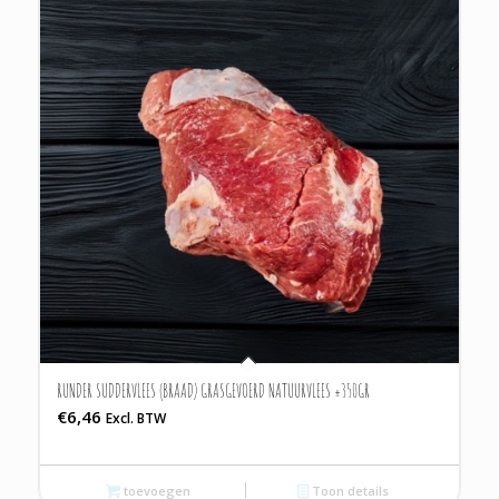
RUNDER SUDDERVLEES (BRAAD) GRASGEVOERD NATUURVLEES ±350GR
€
6,46
Excl. BTW
toevoegen
Toon details