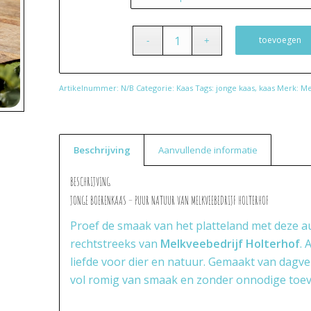
toevoegen
Artikelnummer:
N/B
Categorie:
Kaas
Tags:
jonge kaas
,
kaas
Merk:
Me
Beschrijving
Aanvullende informatie
BESCHRIJVING
JONGE BOERENKAAS – PUUR NATUUR VAN MELKVEEBEDRIJF HOLTERHOF
Proef de smaak van het platteland met deze 
rechtstreeks van
Melkveebedrijf Holterhof
. 
liefde voor dier en natuur. Gemaakt van dagv
vol romig van smaak en zonder onnodige toe