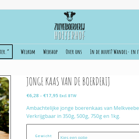
ster.”
Welkom
Webshop
Over ons
In de buurt? Wandel- en f
JONGE KAAS VAN DE BOERDERIJ
Prijsklasse:
€
6,28
-
€
17,95
Excl. BTW
€6,28
Ambachtelijke jonge boerenkaas van Melkveebed
tot
Verkrijgbaar in 350g, 500g, 750g en 1kg.
€17,95
Gewicht