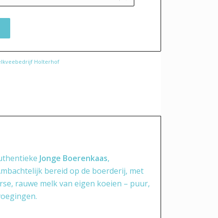
lkveebedrijf Holterhof
authentieke
Jonge Boerenkaas
,
Ambachtelijk bereid op de boerderij, met
erse, rauwe melk van eigen koeien – puur,
voegingen.