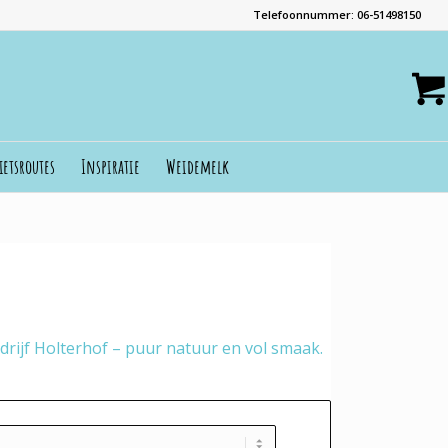
Telefoonnummer: 06-51498150
ietsroutes
Inspiratie
Weidemelk
rijf Holterhof – puur natuur en vol smaak.