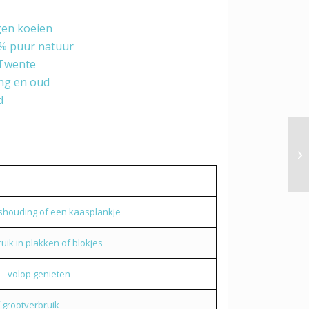
gen koeien
% puur natuur
 Twente
ong en oud
d
ishouding of een kaasplankje
ruik in plakken of blokjes
 – volop genieten
 grootverbruik